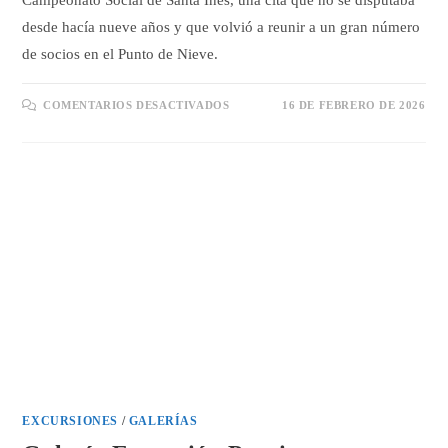
Campeonato Social de Santa Inés, una cita que no se disputaba
desde hacía nueve años y que volvió a reunir a un gran número
de socios en el Punto de Nieve.
EN
COMENTARIOS DESACTIVADOS
16 DE FEBRERO DE 2026
GALERÍA
DE
FOTOS
CAMPEONATO
SANTA
INÉS
2026
EXCURSIONES
/
GALERÍAS