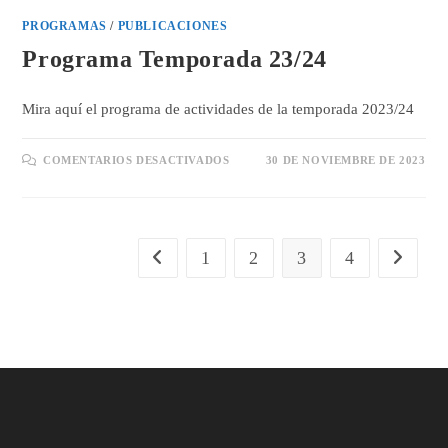
PROGRAMAS
/
PUBLICACIONES
Programa Temporada 23/24
Mira aquí el programa de actividades de la temporada 2023/24
EN
COMENTARIOS DESACTIVADOS
30 DE NOVIEMBRE DE 2023
PROGRAMA
TEMPORADA
23/24
1
2
3
4
Ir a la página anterior
Ir a la pá