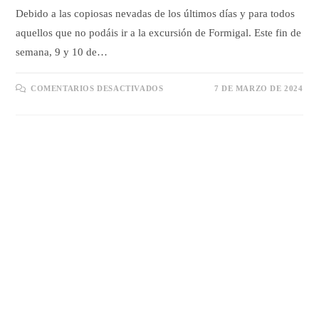
Debido a las copiosas nevadas de los últimos días y para todos
aquellos que no podáis ir a la excursión de Formigal. Este fin de
semana, 9 y 10 de…
EN
COMENTARIOS DESACTIVADOS
7 DE MARZO DE 2024
DESCUENTO
FORFAIT
SANTA
INÉS
9-
10
MARZO
2024