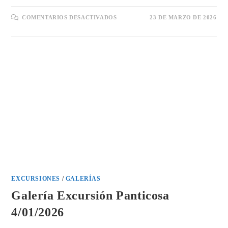
EN
COMENTARIOS DESACTIVADOS
23 DE MARZO DE 2026
GALERÍA
EXCURSIÓN
GRANDVALIRA
MARZO’26
EXCURSIONES
/
GALERÍAS
Galería Excursión Panticosa
4/01/2026