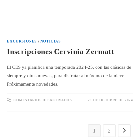
EXCURSIONES
/
NOTICIAS
Inscripciones Cervinia Zermatt
El CES ya planifica una temporada 2024-25, con las clásicas de
siempre y otras nuevas, para disfrutar al máximo de la nieve.
Próximamente novedades.
EN
COMENTARIOS DESACTIVADOS
21 DE OCTUBRE DE 2024
INSCRIPCIONES
CERVINIA
ZERMATT
1
2
Ir a la pá