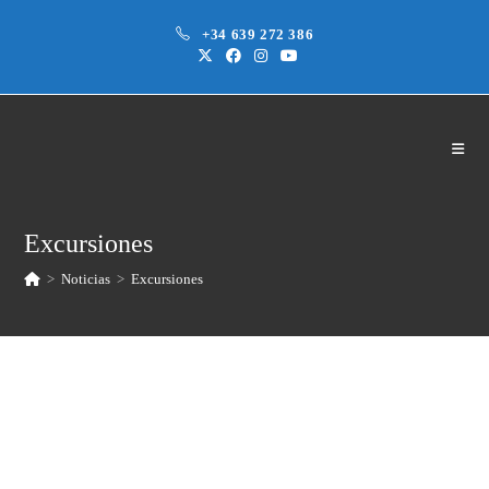
Saltar
+34 639 272 386
al
contenido
Excursiones
>
Noticias
>
Excursiones