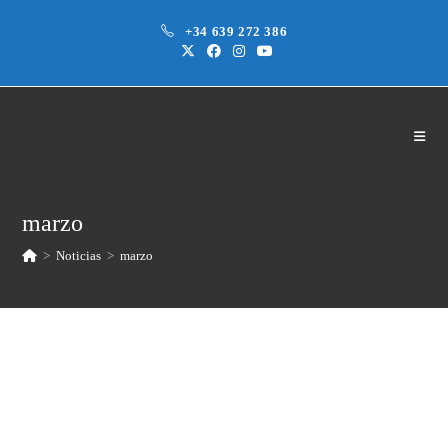
Saltar
+34 639 272 386
al
contenido
marzo
>
Noticias
>
marzo