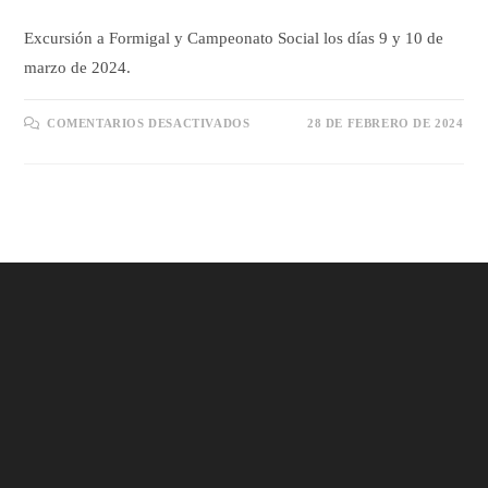
Excursión a Formigal y Campeonato Social los días 9 y 10 de
marzo de 2024.
EN
COMENTARIOS DESACTIVADOS
28 DE FEBRERO DE 2024
EXCURSIÓN
Y
CAMPEONATO
SOCIAL
FORMIGAL
2024