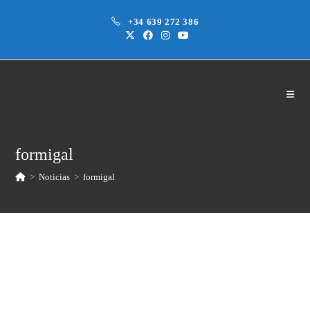
Saltar
+34 639 272 386
al
contenido
formigal
>
Noticias
>
formigal