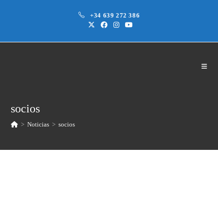
Saltar
+34 639 272 386
al
contenido
socios
>
Noticias
>
socios