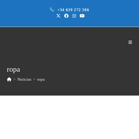
Saltar
+34 639 272 386
al
contenido
ropa
>
Noticias
>
ropa