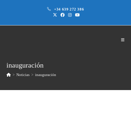
Saltar
+34 639 272 386
al
contenido
inauguración
>
Noticias
>
inauguración