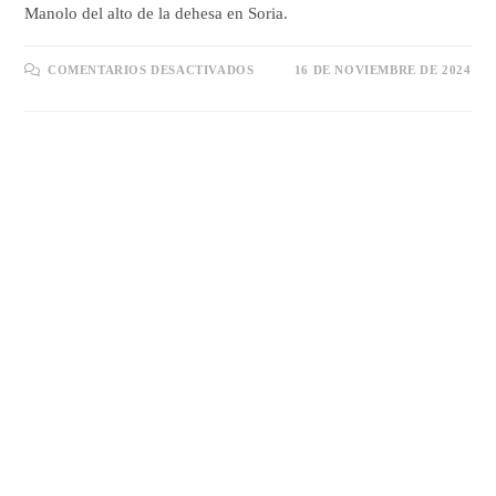
Manolo del alto de la dehesa en Soria.
EN
COMENTARIOS DESACTIVADOS
16 DE NOVIEMBRE DE 2024
FIESTA
INAUGURACIÓN
DE
TEMPORADA
24-
25