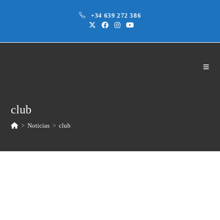
Saltar
+34 639 272 386
al
contenido
club
>
Noticias
>
club