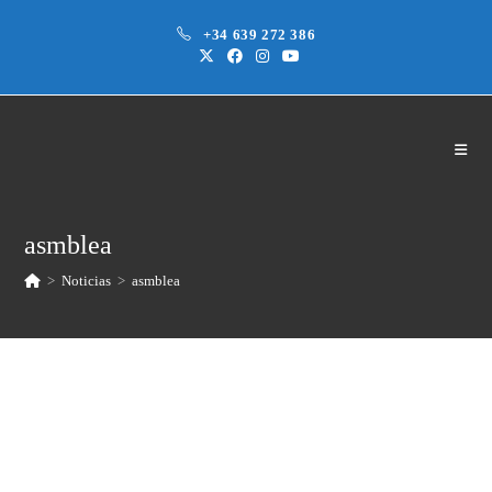
Saltar
+34 639 272 386
al
contenido
asmblea
>
Noticias
>
asmblea