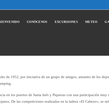
BIENVENIDO
CONÓCENOS
EXCURSIONES
METEO
GA
lio de 1952, por iniciativa de un grupo de amigos, amantes de los depor
camping.
incia en los puertos de Santa Inés y Piqueras con una participación mu
anos. De las competiciones realizadas en la ladera «El Cabezo», se sel