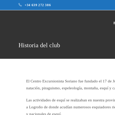
+34 639 272 386
Historia del club
El Centro Excursionista Soriano fue fundado el 17 de Ju
natación, piraguismo, espeleologí­a, montaña, esquí y 
Las actividades de esquí se realizaban en nuestra prov
a Logroño de donde acudían numerosos esquiadores rioj
y nacionales de esquí.